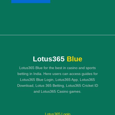
Lotus365
Blue
Lotus365 Blue for the best in casino and sports
betting in India. Here users can access guides for
Lotus365 Blue Login, Lotus365 App, Lotus365
Download, Lotus 365 Betting, Lotus365 Cricket ID
and Lotus365 Casino games.
Lotus365 Login