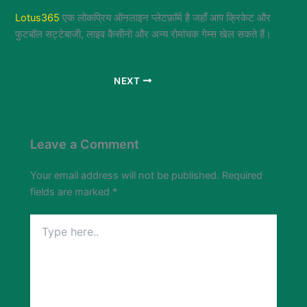
Lotus365
एक लोकप्रिय ऑनलाइन प्लेटफ़ॉर्म है जहाँ आप क्रिकेट और
फुटबॉल सट्टेबाजी, लाइव कैसीनो और अन्य रोमांचक गेम्स खेल सकते हैं।
NEXT
Leave a Comment
Your email address will not be published.
Required
fields are marked
*
Type
here..