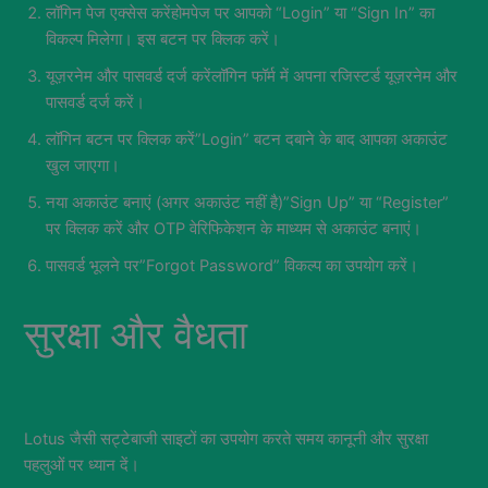
लॉगिन पेज एक्सेस करेंहोमपेज पर आपको “Login” या “Sign In” का
विकल्प मिलेगा। इस बटन पर क्लिक करें।
यूज़रनेम और पासवर्ड दर्ज करेंलॉगिन फॉर्म में अपना रजिस्टर्ड यूज़रनेम और
पासवर्ड दर्ज करें।
लॉगिन बटन पर क्लिक करें”Login” बटन दबाने के बाद आपका अकाउंट
खुल जाएगा।
नया अकाउंट बनाएं (अगर अकाउंट नहीं है)”Sign Up” या “Register”
पर क्लिक करें और OTP वेरिफिकेशन के माध्यम से अकाउंट बनाएं।
पासवर्ड भूलने पर”Forgot Password” विकल्प का उपयोग करें।
सुरक्षा और वैधता
Lotus जैसी सट्टेबाजी साइटों का उपयोग करते समय कानूनी और सुरक्षा
पहलुओं पर ध्यान दें।